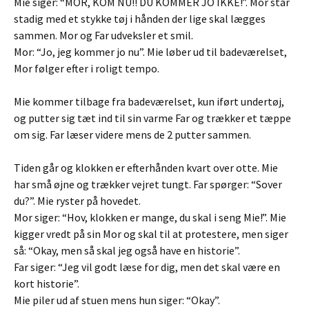
Mie siger: “MOR, KOM NU!! DU KOMMER JO IKKE!”. Mor står
stadig med et stykke tøj i hånden der lige skal lægges
sammen. Mor og Far udveksler et smil.
Mor: “Jo, jeg kommer jo nu”. Mie løber ud til badeværelset,
Mor følger efter i roligt tempo.
Mie kommer tilbage fra badeværelset, kun iført undertøj,
og putter sig tæt ind til sin varme Far og trækker et tæppe
om sig. Far læser videre mens de 2 putter sammen.
Tiden går og klokken er efterhånden kvart over otte. Mie
har små øjne og trækker vejret tungt. Far spørger: “Sover
du?”. Mie ryster på hovedet.
Mor siger: “Hov, klokken er mange, du skal i seng Mie!”. Mie
kigger vredt på sin Mor og skal til at protestere, men siger
så: “Okay, men så skal jeg også have en historie”.
Far siger: “Jeg vil godt læse for dig, men det skal være en
kort historie”.
Mie piler ud af stuen mens hun siger: “Okay”.