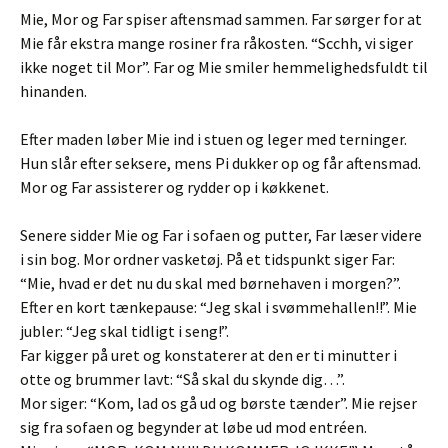
Mie, Mor og Far spiser aftensmad sammen. Far sørger for at
Mie får ekstra mange rosiner fra råkosten. “Scchh, vi siger
ikke noget til Mor”. Far og Mie smiler hemmelighedsfuldt til
hinanden.
Efter maden løber Mie ind i stuen og leger med terninger.
Hun slår efter seksere, mens Pi dukker op og får aftensmad.
Mor og Far assisterer og rydder op i køkkenet.
Senere sidder Mie og Far i sofaen og putter, Far læser videre
i sin bog. Mor ordner vasketøj. På et tidspunkt siger Far:
“Mie, hvad er det nu du skal med børnehaven i morgen?”.
Efter en kort tænkepause: “Jeg skal i svømmehallen!!”. Mie
jubler: “Jeg skal tidligt i seng!”.
Far kigger på uret og konstaterer at den er ti minutter i
otte og brummer lavt: “Så skal du skynde dig…”.
Mor siger: “Kom, lad os gå ud og børste tænder”. Mie rejser
sig fra sofaen og begynder at løbe ud mod entréen.