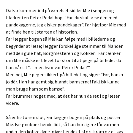
Da Far kommer ind på værelset sidder Mie i sengen og
bladrer i en Peter Pedal bog. “Far, du skal læse den med
pandekagerne, jeg elsker pandekager”. Far hjælper Mie med
at finde hen til starten af historien.
Far lægger bogen så Mie kan følge med i billederne og
begynder at læse; lægger forskellige stemmer til Manden
med den gule hat, Borgmesteren og Kokken. Far tænker
om Mie måske er blevet for stor til at pege på billedet da
han når til “…men hvor var Peter Pedal?”.
Men nej, Mie peger sikkert på billedet og siger: “Far, han er
jo dér. Han har gemt sig blandt bamserne! Faktisk kunne
man bruge ham som bamse”.
Far brummer noget med, at det har hun da ret i og læser
videre.
Så er historien slut, Far lægger bogen på plads og putter
Mie. Far gnubber hende lidt, så hun hurtigere får varmen
under den kølige dyne, giver hende et stort kram og et kys