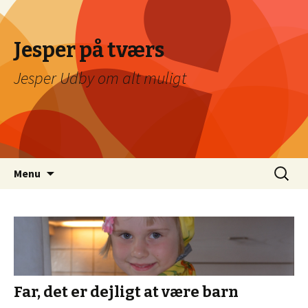
Jesper på tværs
Jesper Udby om alt muligt
Videre
Søg
Menu
til
efter:
indhold
Far, det er dejligt at være barn