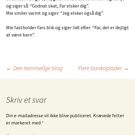
og siger så: “Godnat skat, Far elsker dig”.
Mie smiler varmt og siger: “Jeg elsker også dig”.
Mie fastholder Fars blik og siger lidt efter: “Far, det er dejligt
at være barn”.
Indlæg
←
Den hemmelige blog
Flere bankoplader
→
navigation
Skriv et svar
Din e-mailadresse vil ikke blive publiceret.
Krævede felter
er markeret med
*