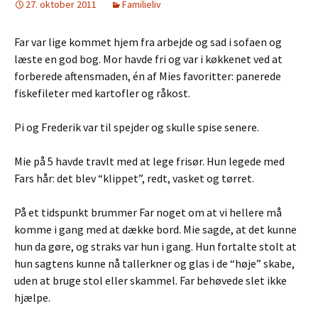
27. oktober 2011
Familieliv
Far var lige kommet hjem fra arbejde og sad i sofaen og
læste en god bog. Mor havde fri og var i køkkenet ved at
forberede aftensmaden, én af Mies favoritter: panerede
fiskefileter med kartofler og råkost.
Pi og Frederik var til spejder og skulle spise senere.
Mie på 5 havde travlt med at lege frisør. Hun legede med
Fars hår: det blev “klippet”, redt, vasket og tørret.
På et tidspunkt brummer Far noget om at vi hellere må
komme i gang med at dække bord. Mie sagde, at det kunne
hun da gøre, og straks var hun i gang. Hun fortalte stolt at
hun sagtens kunne nå tallerkner og glas i de “høje” skabe,
uden at bruge stol eller skammel. Far behøvede slet ikke
hjælpe.