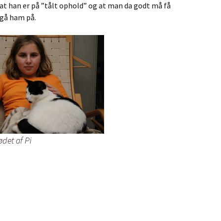
e at han er på ”tålt ophold” og at man da godt må få
t gå ham på.
ødet af Pi