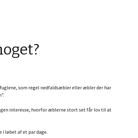
noget?
 fuglene, som regel nedfaldsæbler eller æbler der har
”.
ngen interesse, hvorfor æblerne stort set får lov til at
 i løbet af et par dage.