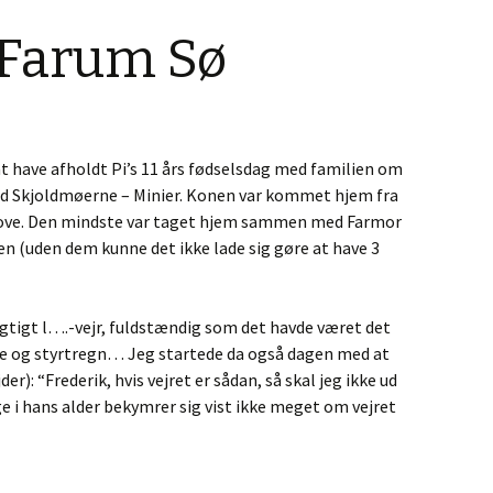
Farum Sø
at have afholdt Pi’s 11 års fødselsdag med familien om
ed Skjoldmøerne – Minier. Konen var kommet hjem fra
sove. Den mindste var taget hjem sammen med Farmor
n (uden dem kunne det ikke lade sig gøre at have 3
tigt l….-vejr, fuldstændig som det havde været det
de og styrtregn… Jeg startede da også dagen med at
der): “Frederik, hvis vejret er sådan, så skal jeg ikke ud
nge i hans alder bekymrer sig vist ikke meget om vejret