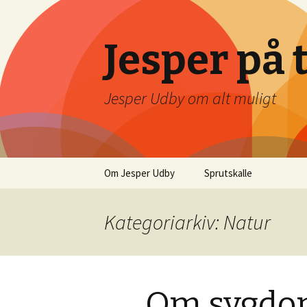
Jesper på 
Jesper Udby om alt muligt
Videre
Om Jesper Udby
Sprutskalle
til
indhold
Kategoriarkiv: Natur
Om sygd