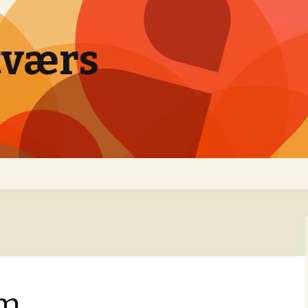
tværs
om