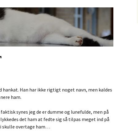
r
id hankat. Han har ikke rigtigt noget navn, men kaldes
genere ham.
; faktisk synes jeg de er dumme og lunefulde, men på
 lykkedes det ham at fedte sig så tilpas meget ind på
t vi skulle overtage ham…