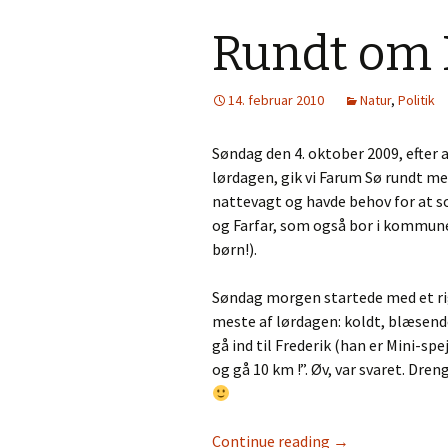
Rundt om 
14. februar 2010
Natur
,
Politik
Søndag den 4. oktober 2009, efter 
lørdagen, gik vi Farum Sø rundt m
nattevagt og havde behov for at 
og Farfar, som også bor i kommune
børn!).
Søndag morgen startede med et rig
meste af lørdagen: koldt, blæsen
gå ind til Frederik (han er Mini-spej
og gå 10 km !”. Øv, var svaret. Dre
Continue reading
→