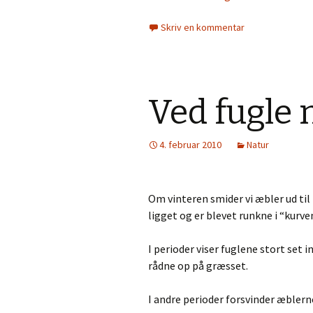
Skriv en kommentar
Ved fugle 
4. februar 2010
Natur
Om vinteren smider vi æbler ud til
ligget og er blevet runkne i “kurven
I perioder viser fuglene stort set i
rådne op på græsset.
I andre perioder forsvinder æblerne