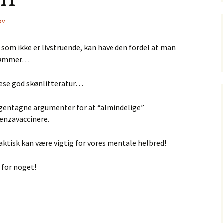
ov
som ikke er livstruende, kan have den fordel at man
orsømmer…
 læse god skønlitteratur…
 gentagne argumenter for at “almindelige”
uenzavaccinere.
 faktisk kan være vigtig for vores mentale helbred!
t for noget!