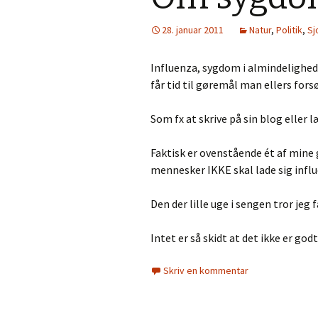
28. januar 2011
Natur
,
Politik
,
Sj
Influenza, sygdom i almindelighed 
får tid til gøremål man ellers f
Som fx at skrive på sin blog eller
Faktisk er ovenstående ét af mine
mennesker IKKE skal lade sig infl
Den der lille uge i sengen tror jeg
Intet er så skidt at det ikke er god
Skriv en kommentar