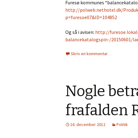
Furesø kommunes “balancekatalo
http://polweb.nethotel.dk/Produ
p=furesoe07&ID=104852
Og så i avisen:
http://furesoe.loka
balancekatalogspin-/20150601/la
Skriv en kommentar
Nogle betr
frafalden 
16. december 2012
Politik