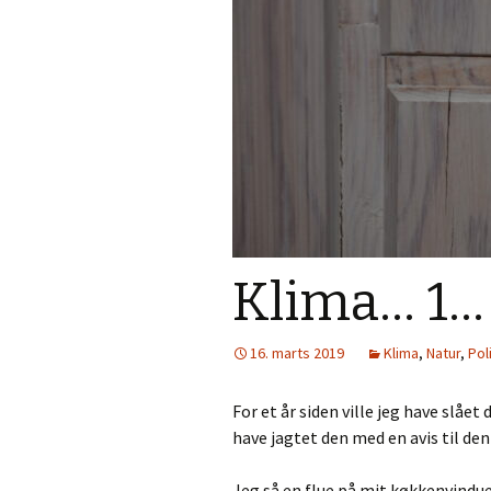
Klima… 1…
16. marts 2019
Klima
,
Natur
,
Pol
For et år siden ville jeg have slået 
have jagtet den med en avis til de
Jeg så en flue på mit køkkenvindue 