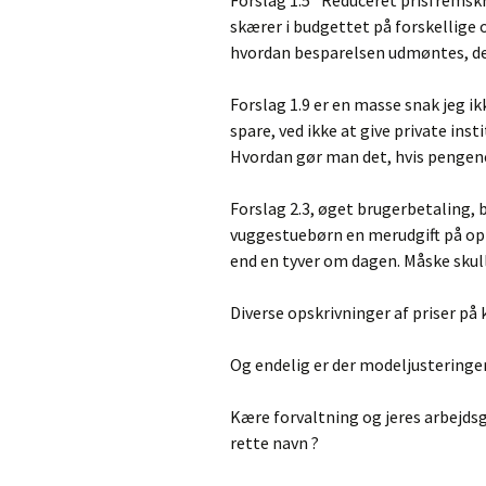
Forslag 1.5 ”Reduceret prisfremsk
skærer i budgettet på forskellige 
hvordan besparelsen udmøntes, det 
Forslag 1.9 er en masse snak jeg i
spare, ved ikke at give private ins
Hvordan gør man det, hvis pengene
Forslag 2.3, øget brugerbetaling, 
vuggestuebørn en merudgift på op
end en tyver om dagen. Måske sku
Diverse opskrivninger af priser 
Og endelig er der modeljusteringer
Kære forvaltning og jeres arbejdsgi
rette navn ?