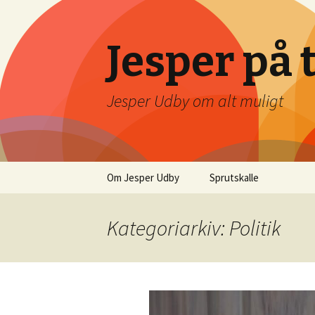
Jesper på 
Jesper Udby om alt muligt
Videre
Om Jesper Udby
Sprutskalle
til
indhold
Kategoriarkiv: Politik