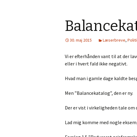
Balanceka
30. maj 2015
Læserbreve
,
Polit
Vi er efterhånden vant til at der lav
eller i hvert fald ikke negativt.
Hvad man i gamle dage kaldte bespa
Men ”Balancekatalog”, den er ny.
Der er vist i virkeligheden tale om
Lad mig komme med nogle eksemp