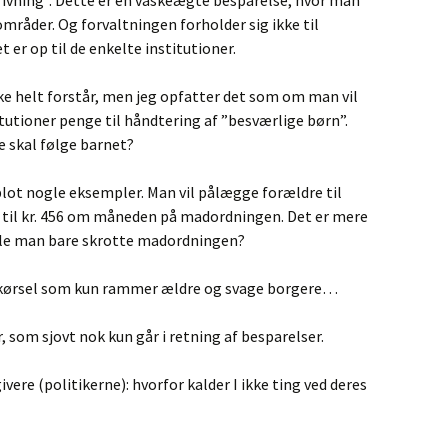
rivning”. Dette er en vaskeægte besparelse, hvor man
områder. Og forvaltningen forholder sig ikke til
er op til de enkelte institutioner.
kke helt forstår, men jeg opfatter det som om man vil
titutioner penge til håndtering af ”besværlige børn”.
 skal følge barnet?
blot nogle eksempler. Man vil pålægge forældre til
 til kr. 456 om måneden på madordningen. Det er mere
lle man bare skrotte madordningen?
på kørsel som kun rammer ældre og svage borgere…
, som sjovt nok kun går i retning af besparelser.
vere (politikerne): hvorfor kalder I ikke ting ved deres