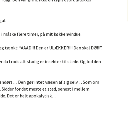
gul.
 måske flere timer, på mit køkkenvindue.
jeg tænkt: “AAAD!!! Den er ULÆKKER!!! Den skal DØ!!!”.
er da trods alt stadig er insekter til stede. Og lod den
ndendørs… Den gør intet væsen af sig selv… Som om
… Sidder for det meste et sted, senest i mellem
idde. Det er helt apokalytisk…