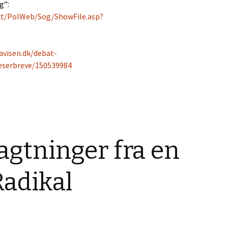
g”:
kt/PolWeb/Sog/ShowFile.asp?
lavisen.dk/debat-
eserbreve/150539984
agtninger fra en
Radikal