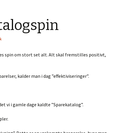
talogspin
ik
es spin om stort set alt. Alt skal fremstilles positivt,
relser, kalder man i dag ”effektiviseringer”.
 det vi i gamle dage kaldte ”Sparekatalog”.
ler.