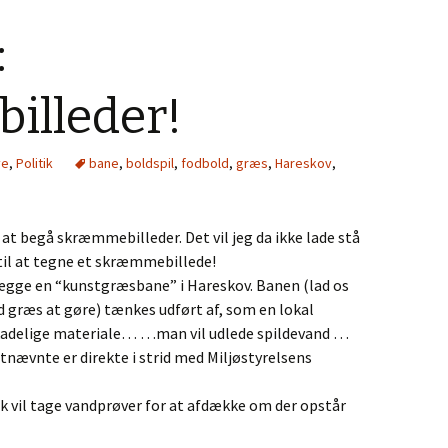
:
lleder!
ve
,
Politik
bane
,
boldspil
,
fodbold
,
græs
,
Hareskov
,
 at begå skræmmebilleder. Det vil jeg da ikke lade stå
 til at tegne et skræmmebillede!
ægge en “kunstgræsbane” i Hareskov. Banen (lad os
ed græs at gøre) tænkes udført af, som en lokal
kadelige materiale… …man vil udlede spildevand …
stnævnte er direkte i strid med Miljøstyrelsens
 vil tage vandprøver for at afdække om der opstår