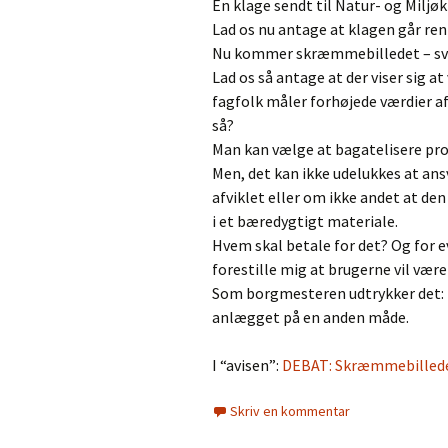
En klage sendt til Natur- og Miljø
Lad os nu antage at klagen går r
Nu kommer skræmmebilledet – sv
Lad os så antage at der viser sig
fagfolk måler forhøjede værdier af
så?
Man kan vælge at bagatelisere pro
Men, det kan ikke udelukkes at an
afviklet eller om ikke andet at de
i et bæredygtigt materiale.
Hvem skal betale for det? Og for ev
forestille mig at brugerne vil væ
Som borgmesteren udtrykker det: 
anlægget på en anden måde.
I “avisen”:
DEBAT: Skræmmebillede
Skriv en kommentar