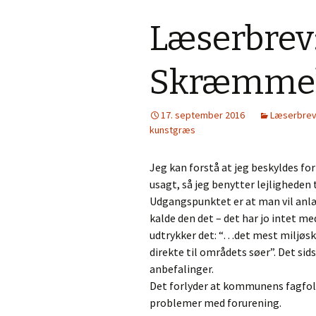
Læserbrev
Skræmmebi
17. september 2016
Læserbre
kunstgræs
Jeg kan forstå at jeg beskyldes for
usagt, så jeg benytter lejligheden
Udgangspunktet er at man vil anl
kalde den det – det har jo intet m
udtrykker det: “…det mest miljøs
direkte til områdets søer”. Det sid
anbefalinger.
Det forlyder at kommunens fagfolk
problemer med forurening.