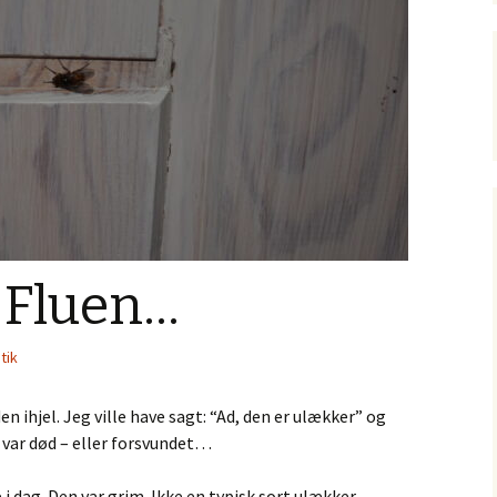
 Fluen…
itik
den ihjel. Jeg ville have sagt: “Ad, den er ulækker” og
n var død – eller forsvundet…
i dag. Den var grim. Ikke en typisk sort ulækker