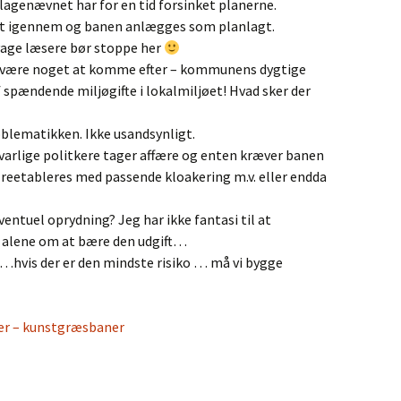
klagenævnet har for en tid forsinket planerne.
ent igennem og banen anlægges som planlagt.
age læsere bør stoppe her
 at være noget at komme efter – kommunens dygtige
 spændende miljøgifte i lokalmiljøet! Hvad sker der
blematikken. Ikke usandsynligt.
svarlige politkere tager affære og enten kræver banen
n reetableres med passende kloakering m.v. eller endda
entuel oprydning? Jeg har ikke fantasi til at
re alene om at bære den udgift…
…hvis der er den mindste risiko … må vi bygge
r – kunstgræsbaner