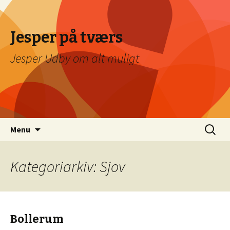
Jesper på tværs
Jesper Udby om alt muligt
Videre
Søg
Menu
til
efter:
indhold
Kategoriarkiv: Sjov
Bollerum