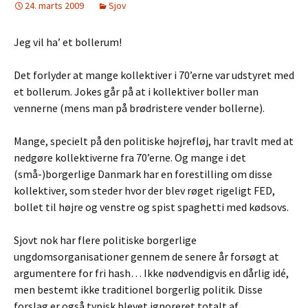
24. marts 2009
Sjov
Jeg vil ha’ et bollerum!
Det forlyder at mange kollektiver i 70’erne var udstyret med
et bollerum. Jokes går på at i kollektiver boller man
vennerne (mens man på brødristere vender bollerne).
Mange, specielt på den politiske højrefløj, har travlt med at
nedgøre kollektiverne fra 70’erne. Og mange i det
(små-)borgerlige Danmark har en forestilling om disse
kollektiver, som steder hvor der blev røget rigeligt FED,
bollet til højre og venstre og spist spaghetti med kødsovs.
Sjovt nok har flere politiske borgerlige
ungdomsorganisationer gennem de senere år forsøgt at
argumentere for fri hash… Ikke nødvendigvis en dårlig idé,
men bestemt ikke traditionel borgerlig politik. Disse
forslag er også typisk blevet ignoreret totalt af