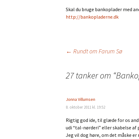
Skal du bruge bankoplader med and
http://bankopladerne.dk
Indlæg
←
Rundt om Farum Sø
navigation
27 tanker om “
Banko
Jonna Villumsen
8. oktober 2011 kl. 19:52
Rigtig god ide, til glæde for os an
udi “tal-nørderi” eller skabelse a
Jeg vil dog høre, om det måske er 