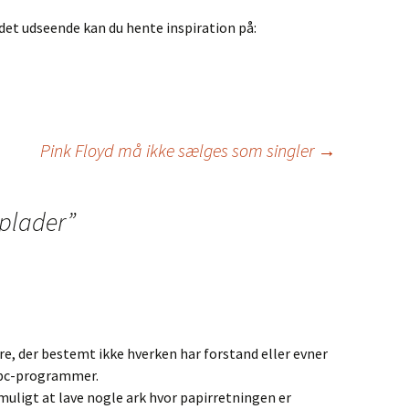
et udseende kan du hente inspiration på:
Pink Floyd må ikke sælges som singler
→
plader
”
dre, der bestemt ikke hverken har forstand eller evner
f pc-programmer.
muligt at lave nogle ark hvor papirretningen er