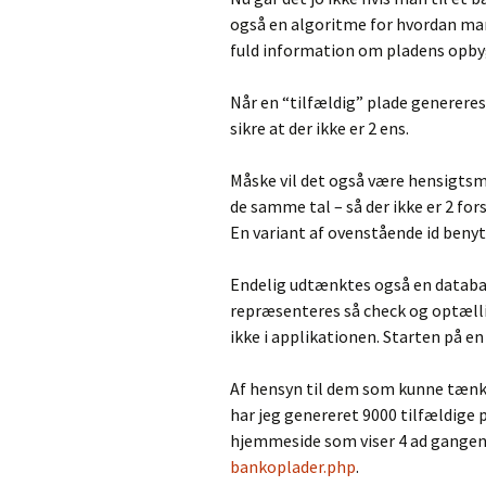
også en algoritme for hvordan ma
fuld information om pladens opby
Når en “tilfældig” plade genereres 
sikre at der ikke er 2 ens.
Måske vil det også være hensigtsmæ
de samme tal – så der ikke er 2 for
En variant af ovenstående id benyt
Endelig udtænktes også en datab
repræsenteres så check og optælli
ikke i applikationen. Starten på en
Af hensyn til dem som kunne tænk
har jeg genereret 9000 tilfældige p
hjemmeside som viser 4 ad gangen (
bankoplader.php
.