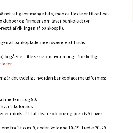
 nettet giver mange hits, men de fleste er til online-
nkoklubber og firmaer som laver banko-udstyr
estå afviklingen af bankospil).
en af bankopladerne er sværere at finde.
u
) begået et lille skriv om hvor mange forskellige
lader
.
fremgår det tydeligt hvordan bankopladerne udformes;
tal mellem 1 og 90.
hver 9 kolonner.
er er mindst ét tal i hver kolonne og præcis 5 i hver
ene fra 1 t.o.m. 9, anden kolonne 10-19, tredie 20-29