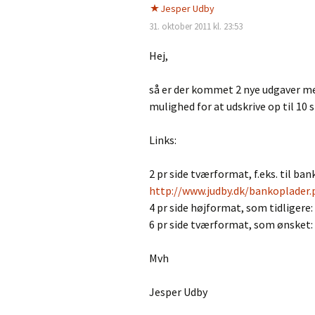
Jesper Udby
31. oktober 2011 kl. 23:53
Hej,
så er der kommet 2 nye udgaver med
mulighed for at udskrive op til 10 
Links:
2 pr side tværformat, f.eks. til ban
http://www.judby.dk/bankoplader
4 pr side højformat, som tidligere:
6 pr side tværformat, som ønsket:
Mvh
Jesper Udby