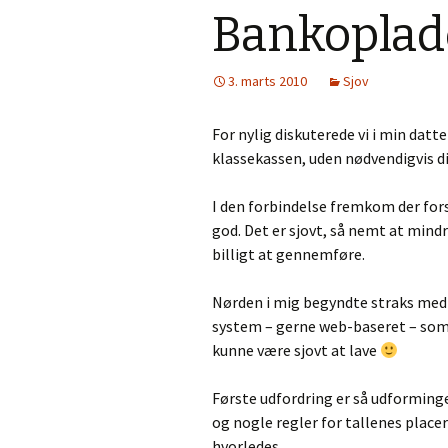
Bankoplad
3. marts 2010
Sjov
For nylig diskuterede vi i min datt
klassekassen, uden nødvendigvis d
I den forbindelse fremkom der fors
god. Det er sjovt, så nemt at min
billigt at gennemføre.
Nørden i mig begyndte straks med
system – gerne web-baseret – som 
kunne være sjovt at lave
Første udfordring er så udforming
og nogle regler for tallenes place
hvorledes.