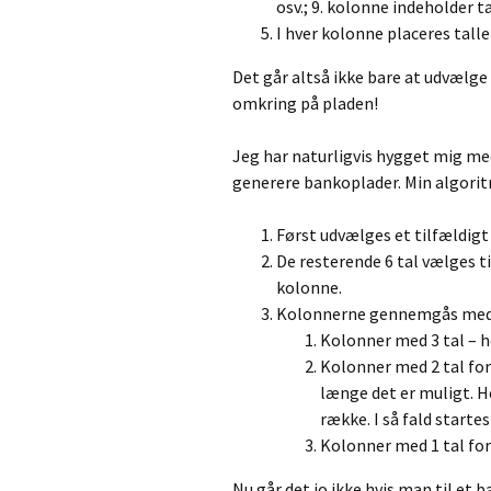
osv.; 9. kolonne indeholder ta
I hver kolonne placeres tall
Det går altså ikke bare at udvælge
omkring på pladen!
Jeg har naturligvis hygget mig me
generere bankoplader. Min algorit
Først udvælges et tilfældigt t
De resterende 6 tal vælges ti
kolonne.
Kolonnerne gennemgås med he
Kolonner med 3 tal – he
Kolonner med 2 tal for
længe det er muligt. Her
række. I så fald startes
Kolonner med 1 tal for
Nu går det jo ikke hvis man til et