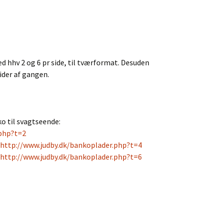
 hhv 2 og 6 pr side, til tværformat. Desuden
sider af gangen.
ko til svagtseende:
.php?t=2
http://www.judby.dk/bankoplader.php?t=4
http://www.judby.dk/bankoplader.php?t=6