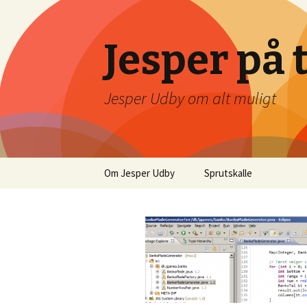
Jesper på 
Jesper Udby om alt muligt
Videre
Om Jesper Udby
Sprutskalle
til
indhold