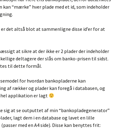
n kan “mærke” hver plade med et id, som indeholder
gning.
er det altså blot at sammenligne disse id’er for at
ssigt at sikre at der ikke er 2 plader der indeholder
skellige deltagere der slås om banko-prisen til sidst.
tes til dette formål.
asemodel for hvordan bankopladerne kan
ng af rækker og plader kan foregå i databasen, og
 hel applikation er lagt
e sig at se outputtet af min “bankopladegenerator”
lader, lagt dem i en database og lavet en lille
passer med en A4 side). Disse kan benyttes frit: