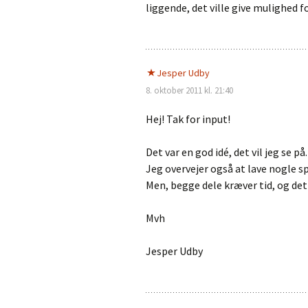
liggende, det ville give mulighed fo
Jesper Udby
8. oktober 2011 kl. 21:40
Hej! Tak for input!
Det var en god idé, det vil jeg se på.
Jeg overvejer også at lave nogle sp
Men, begge dele kræver tid, og det
Mvh
Jesper Udby