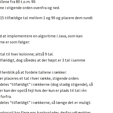
llene fra 80 t.o.m. 90.
ene i stigende orden ovenfra og ned.
 15 tilfældige tal mellem 1 og 90 og placere dem rundt
d at implementere en algoritme i Java, som kan
me er som følger:
al til hver kolonne; altså 9 tal.
lfældigt, dog således at der højst er 3 tal i samme
nblik på at fordele tallene i rækker:
r placeres et tal i hver række, stigende orden.
deles “tilfældigt” i rækkerne (dog stadig stigende), så
 kan der opstå fejl hvis der kun er plads til tal i én
 forfra.
deles “tilfældigt” i rækkerne, så længe det er muligt.
 bankospil har flere ens bankoplader, derfor udtænktes