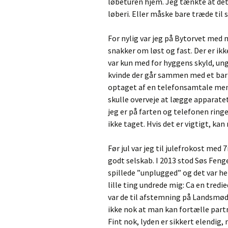
løbeturen hjem. Jeg tænkte at det
løberi. Eller måske bare træde til 
For nylig var jeg på Bytorvet med m
snakker om løst og fast. Der er i
var kun med for hyggens skyld, ung
kvinde der går sammen med et barn
optaget af en telefonsamtale men
skulle overveje at lægge apparate
jeg er på farten og telefonen ringer
ikke taget. Hvis det er vigtigt, ka
Før jul var jeg til julefrokost me
godt selskab. I 2013 stod Søs Fen
spillede ”unplugged” og det var he
lille ting undrede mig: Ca en tred
var de til afstemning på Landsmød
ikke nok at man kan fortælle partn
Fint nok, lyden er sikkert elendig,