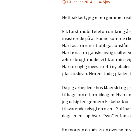
10. januar 2014
Sjov
Helt sikkert, jeg er en gammel re
Fik først mobiltelefon omkring år
insisterede på at kunne komme i k
Har fastforrentet obligationslån.
Har først for ganske nylig skiftet
ældre brugt model vi fik af min svi
Har for nylig investeret i ny plades
plasticskiver. Hører stadig plader,
Da jeg arbejdede hos Maersk tog j
tilbage om eftermiddagen. Hver en
jeg udsigten gennem Fiskebæk ud o
tilsvarende udsigten over ”Golfba
dage er ens og hvert ”syn” er fanta
En morgen da udsigten over søen v