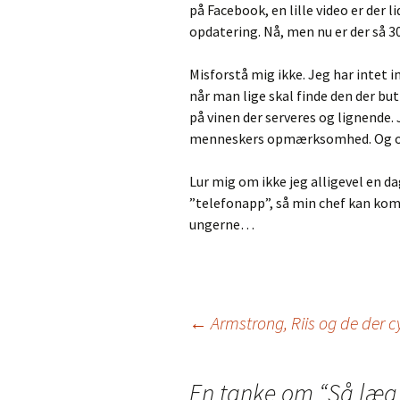
på Facebook, en lille video er der 
opdatering. Nå, men nu er der så 30
Misforstå mig ikke. Jeg har intet
når man lige skal finde den der but
på vinen der serveres og lignende.
menneskers opmærksomhed. Og 
Lur mig om ikke jeg alligevel en d
”telefonapp”, så min chef kan kom
ungerne…
Indlæg
←
Armstrong, Riis og de der c
navigation
En tanke om “
Så læg