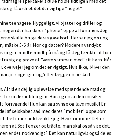
 radmagre spektakel skulle holde lidt igen med det
side og få ordnet det der vigtige ”noget”.
ine teenagere. Hyggeligt, vi pjatter og driller og
kke nogen der har deres ”phone” oppe af lommen. Jeg
erne skulle bruge deres gavekort. Her ser jeg en ung
, måske 5-6 år. Mor og datter? Moderen var dybt
s ungen rendte rundt på må og få. Jeg tænkte at hun
t fra sig og prøve at ”være sammen med” sit barn. Når
, overvejer jeg om det er vigtigt. Hvis ikke, bliver den
n man jo ringe igen og/eller lægge en besked.
d 7n. Altid en dejlig oplevelse med spændende mad og
ger for underholdningen. Hun og en anden musiker
lt forrygende! Hun kan sgu synge og lave musik!! En
iedel af selskabet sad med deres ”mobiler” oppe som
et. De filmer nok tænkte jeg. Hvorfor mon? Det er
eren at Søs Fenger optrådte, man skal også vise det.
 men er det nødvendigt? Det kan naturligvis også deles