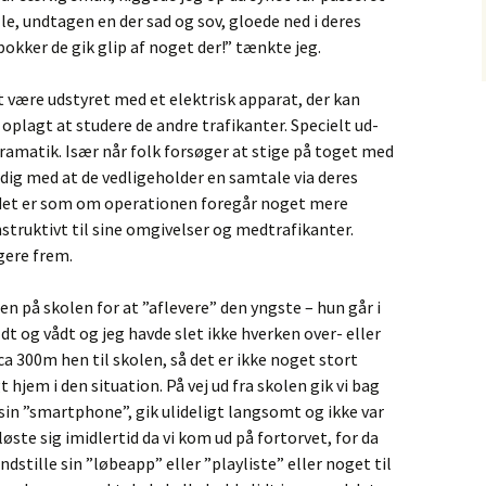
le, undtagen en der sad og sov, gloede ned i deres
okker de gik glip af noget der!” tænkte jeg.
 være udstyret med et elektrisk apparat, der kan
plagt at studere de andre trafikanter. Specielt ud-
dramatik. Især når folk forsøger at stige på toget med
dig med at de vedligeholder en samtale via deres
 det er som om operationen foregår noget mere
struktivt til sine omgivelser og medtrafikanter.
gere frem.
n på skolen for at ”aflevere” den yngste – hun går i
dt og vådt og jeg havde slet ikke hverken over- eller
n ca 300m hen til skolen, så det er ikke noget stort
hjem i den situation. På vej ud fra skolen gik vi bag
in ”smartphone”, gik ulideligt langsomt og ikke var
te sig imidlertid da vi kom ud på fortorvet, for da
indstille sin ”løbeapp” eller ”playliste” eller noget til