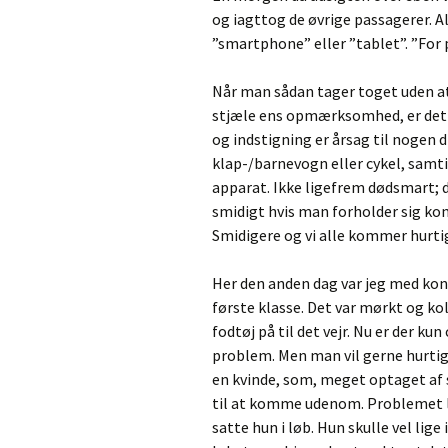
og iagttog de øvrige passagerer. Al
”smartphone” eller ”tablet”. ”For p
Når man sådan tager toget uden at
stjæle ens opmærksomhed, er det o
og indstigning er årsag til nogen 
klap-/barnevogn eller cykel, samti
apparat. Ikke ligefrem dødsmart;
smidigt hvis man forholder sig kon
Smidigere og vi alle kommer hurti
Her den anden dag var jeg med kone
første klasse. Det var mørkt og kol
fodtøj på til det vejr. Nu er der ku
problem. Men man vil gerne hurtigt 
en kvinde, som, meget optaget af s
til at komme udenom. Problemet løs
satte hun i løb. Hun skulle vel lige 