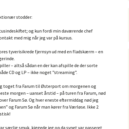
aktionær stodder:
tusindeskiftet; og kun fordi min daværende chef
ontakt med mig når jeg var på kursus.
 vores tyverisikrede fjernsyn ud med en fladskærm – en
gerinde.
piller – altså sådan en der kan afspille de der sorte
 både CD og LP – ikke noget ”streaming”.
eg toget fra Farum til Østerport om morgenen og
este morgen – uanset årstid – på turen fra Farum, nød
ver Farum Sø. Og hver eneste eftermiddag nød jeg
nen” og Farum Sø når man kører fra Værløse. Ikke 2
stisk!
ar særlig smuk, kiggede jeg op da synet var passeret