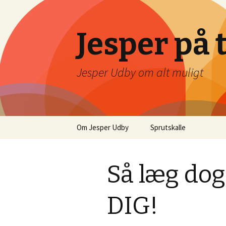
Jesper på 
Jesper Udby om alt muligt
Videre
Om Jesper Udby
Sprutskalle
til
indhold
Så læg dog
DIG!