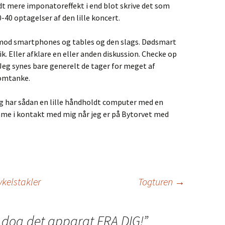
lidt mere imponatoreffekt i end blot skrive det som
-40 optagelser af den lille koncert.
 imod smartphones og tables og den slags. Dødsmart
ik. Eller afklare en eller anden diskussion. Checke op
 Jeg synes bare generelt de tager for meget af
omtanke.
ag har sådan en lille håndholdt computer med en
me i kontakt med mig når jeg er på Bytorvet med
ykelstakler
Togturen
→
 dog det apparat FRA DIG!
”