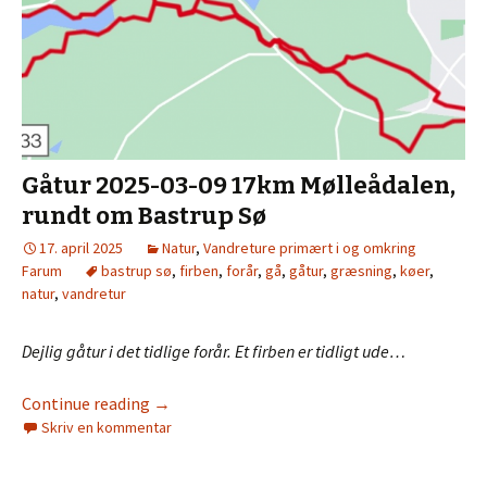
Gåtur 2025-03-09 17km Mølleådalen,
rundt om Bastrup Sø
17. april 2025
Natur
,
Vandreture primært i og omkring
Farum
bastrup sø
,
firben
,
forår
,
gå
,
gåtur
,
græsning
,
køer
,
natur
,
vandretur
Dejlig gåtur i det tidlige forår. Et firben er tidligt ude…
Continue reading
→
Skriv en kommentar