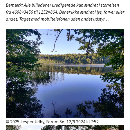
Bemærk: Alle billeder er uredigerede kun ændret i størrelsen
fra 4608×3456 til 1152×864. Der er ikke ændret i lys, farver eller
andet. Taget med mobiltelefonen uden andet udstyr…
© 2025 Jesper Udby, Farum Sø, 12/9 2024 kl 7:52