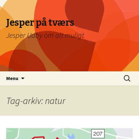
Jesper på tværs
Jesper Udby om alt muligt
Videre
Søg
Menu
til
efter:
indhold
Tag-arkiv: natur