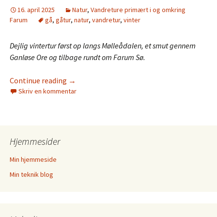
16. april 2025
Natur
,
Vandreture primært i og omkring
Farum
gå
,
gåtur
,
natur
,
vandretur
,
vinter
Dejlig vintertur først op langs Mølleådalen, et smut gennem
Ganløse Ore og tilbage rundt om Farum Sø.
Continue reading
→
Skriv en kommentar
Hjemmesider
Min hjemmeside
Min teknik blog