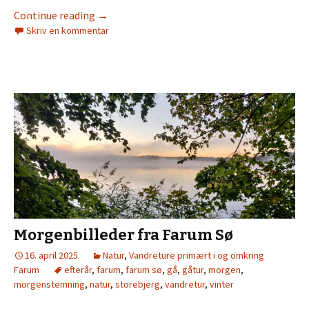
Continue reading
→
Skriv en kommentar
Morgenbilleder fra Farum Sø
16. april 2025
Natur
,
Vandreture primært i og omkring
Farum
efterår
,
farum
,
farum sø
,
gå
,
gåtur
,
morgen
,
morgenstemning
,
natur
,
storebjerg
,
vandretur
,
vinter