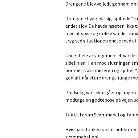
Drengene blev vejledt gennem omkl
Drengene hyggede sig: spillede “va
andet sjov. De havde næsten ikke ti
med at spise og drikke var de i va
tryg ved situationen endte med at h
Under hele arrangementet var de
sidelinien. Hen mod slutningen sme
bomber fra 5-meteren og spillet “
genialt når store drenge (unge mæn
Pludselig var tiden gået og ungerne 
modtage en godtepose på vejen ud
Tak til Farum Svømmehal og Farum
Hvis bare tanken om at holde dreng
svømmehallen!