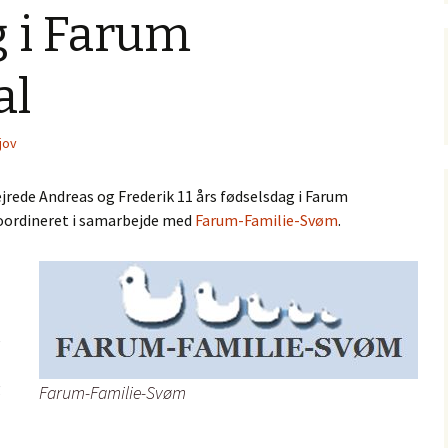
g i Farum
al
jov
jrede Andreas og Frederik 11 års fødselsdag i Farum
ordineret i samarbejde med
Farum-Familie-Svøm
.
e
g
Farum-Familie-Svøm