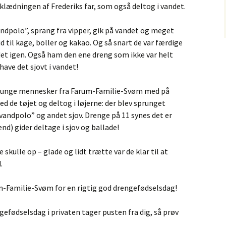
ædningen af Frederiks far, som også deltog i vandet.
ndpolo”, sprang fra vipper, gik på vandet og meget
d til kage, boller og kakao. Og så snart de var færdige
ndet igen. Også ham den ene dreng som ikke var helt
ave det sjovt i vandet!
r unge mennesker fra Farum-Familie-Svøm med på
d de tøjet og deltog i løjerne: der blev sprunget
vandpolo” og andet sjov. Drenge på 11 synes det er
d) gider deltage i sjov og ballade!
skulle op – glade og lidt trætte var de klar til at
.
-Familie-Svøm for en rigtig god drengefødselsdag!
efødselsdag i privaten tager pusten fra dig, så prøv