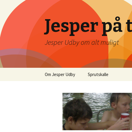
Jesper på 
Jesper Udby om alt muligt
Videre
Om Jesper Udby
Sprutskalle
til
indhold