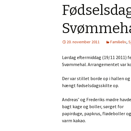
Fødselsda
Svømmeh
20. november 2011
Familieliv
,
S
Lørdag eftermiddag (19/11 2011) fe
Svømmehal. Arrangementet var ko
Der var stillet borde op i hallen og
hængt fødselsdagsskilte op.
Andreas’ og Frederiks mødre havd
bagt kage og boller, sørget for
papirduge, papkrus, flødeboller o
varm kakao.